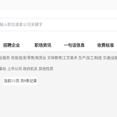
招聘企业
职场资讯
一句话信息
收费标准
业服务
贸易|批发|零售|租赁业
文体教育|工艺美术
生产|加工|制造
交通|运
事处
上市公司
政府机关
其他性质
当前1/1页 共0条记录