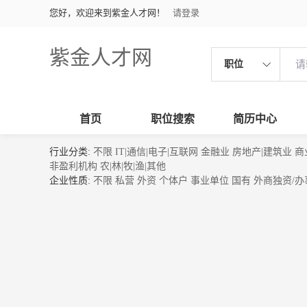
您好，欢迎来到紫金人才网！
请登录
紫金人才网
职位
首页
职位搜索
简历中心
行业分类:
不限
IT|通信|电子|互联网
金融业
房地产|建筑业
商
非盈利机构
农|林|牧|渔|其他
企业性质:
不限
私营
外资
个体户
事业单位
国有
外商独资/办