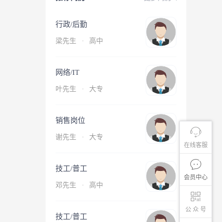
行政/后勤
梁先生
·
高中
网络/IT
叶先生
·
大专
销售岗位
谢先生
·
大专
在线客服
技工/普工
会员中心
邓先生
·
高中
公 众 号
技工/普工